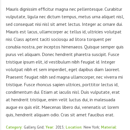
Mauris dignissim efficitur magna nec pellentesque. Curabitur
vulputate, ligula nec dictum tempus, metus urna aliquet nisl,
sed consequat nisi nisl sit amet lectus. Integer ac ornare dui.
Mauris est lacus, ullamcorper ac tellus id, ultricies volutpat
nisi. Class aptent taciti sociosqu ad litora torquent per
conubia nostra, per inceptos himenaeos. Quisque semper quis
purus vel aliquam. Donec hendrerit pharetra suscipit. Fusce
tristique ipsum elit, id vestibulum nibh feugiat id. Integer
volutpat nibh et sem imperdiet, eget dapibus diam laoreet.
Praesent feugiat nibh sed magna ullamcorper, nec viverra mi
tristique. Fusce rhoncus sapien ultrices, porttitor lectus id,
condimentum dui. Etiam at iaculis nisl. Duis vulputate, erat
at hendrerit tristique, enim velit luctus dui, in malesuada
augue ex quis elit. Maecenas libero dui, venenatis ut lorem
quis, hendrerit aliquam odio. Cras sit amet faucibus erat.
Category
Gallery, Grid
Year
2015
Location
New York
Material